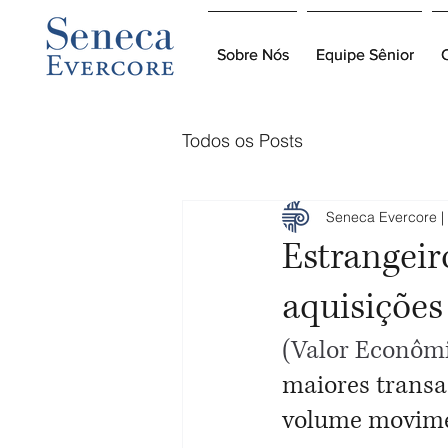
Sobre Nós
Sobre Nós
Equipe Sênior
Equipe Sênior
Todos os Posts
Seneca Evercore | 
Estrangeir
aquisiçõe
(Valor Econômi
maiores transa
volume movim