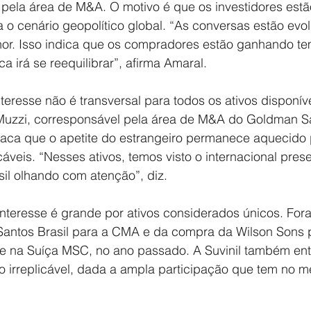
 pela área de M&A. O motivo é que os investidores est
 o cenário geopolítico global. “As conversas estão evo
r. Isso indica que os compradores estão ganhando te
ca irá se reequilibrar”, afirma Amaral.
teresse não é transversal para todos os ativos disponív
Muzzi, corresponsável pela área de M&A do Goldman S
taca que o apetite do estrangeiro permanece aquecido p
cáveis. “Nesses ativos, temos visto o internacional pres
sil olhando com atenção”, diz.
 interesse é grande por ativos considerados únicos. For
antos Brasil para a CMA e da compra da Wilson Sons 
 na Suíça MSC, no ano passado. A Suvinil também ent
vo irreplicável, dada a ampla participação que tem no 