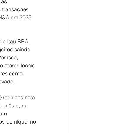
 as 
 transações 
 M&A em 2025 
do Itaú BBA, 
eiros saindo 
or isso, 
 atores locais 
ores como 
levado.
Greenlees nota 
hinês e, na 
ram 
s de níquel no 