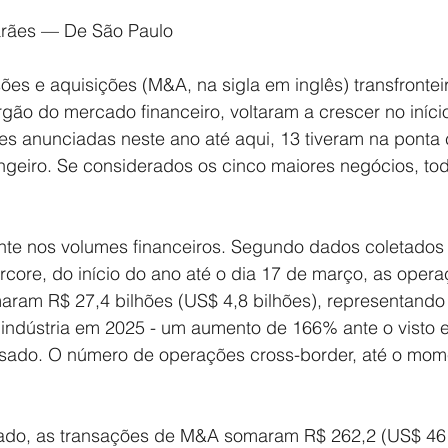
rães — De São Paulo
es e aquisições (M&A, na sigla em inglês) transfronteir
rgão do mercado financeiro, voltaram a crescer no iníci
es anunciadas neste ano até aqui, 13 tiveram na ponta
geiro. Se considerados os cinco maiores negócios, tod
te nos volumes financeiros. Segundo dados coletados 
ore, do início do ano até o dia 17 de março, as opera
maram R$ 27,4 bilhões (US$ 4,8 bilhões), representando
ndústria em 2025 - um aumento de 166% ante o visto e
ssado. O número de operações cross-border, até o mome
ado, as transações de M&A somaram R$ 262,2 (US$ 46 b