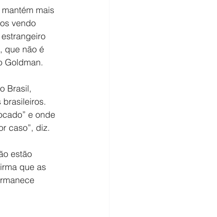
se mantém mais 
mos vendo 
estrangeiro 
 que não é 
do Goldman.
 Brasil, 
brasileiros. 
ocado” e onde 
r caso”, diz.
ão estão 
irma que as 
ermanece 