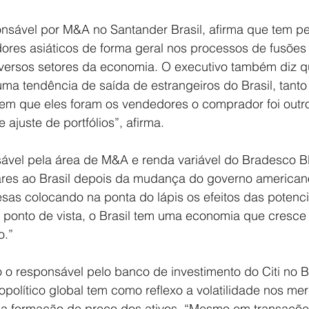
nsável por M&A no Santander Brasil, afirma que tem pe
ores asiáticos de forma geral nos processos de fusões 
versos setores da economia. O executivo também diz q
uma tendência de saída de estrangeiros do Brasil, tant
em que eles foram os vendedores o comprador foi outro
 ajuste de portfólios”, afirma.
ável pela área de M&A e renda variável do Bradesco BB
res ao Brasil depois da mudança do governo american
esas colocando na ponta do lápis os efeitos das poten
e ponto de vista, o Brasil tem uma economia que cresc
o.”
 o responsável pelo banco de investimento do Citi no B
opolítico global tem como reflexo a volatilidade nos me
il a formação de preço dos ativos. “Mesmo em transaçõe