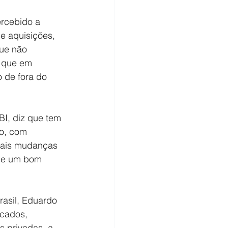
rcebido a 
e aquisições, 
ue não 
o que em 
 de fora do 
I, diz que tem 
o, com 
ciais mudanças 
e e um bom 
rasil, Eduardo 
rcados, 
s privadas, a 