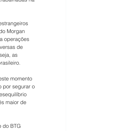
estrangeiros 
 do Morgan 
ra operações 
nversas de 
eja, as 
asileiro.
neste momento 
 por segurar o 
sequilíbrio 
s maior de 
io do BTG 