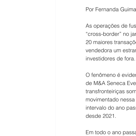
Por Fernanda Guima
As operações de fusõ
“cross-border” no ja
20 maiores transaçõ
vendedora um estran
investidores de fora.
O fenômeno é eviden
de M&A Seneca Everc
transfronteiriças so
movimentado nessa i
intervalo do ano pa
desde 2021.
Em todo o ano pass