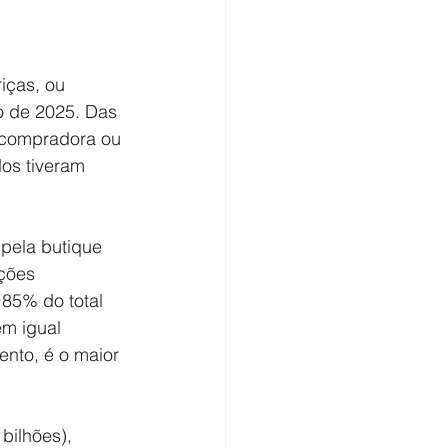
iças, ou 
o de 2025. Das 
 compradora ou 
os tiveram 
pela butique 
ções 
 85% do total 
m igual 
nto, é o maior 
ilhões), 