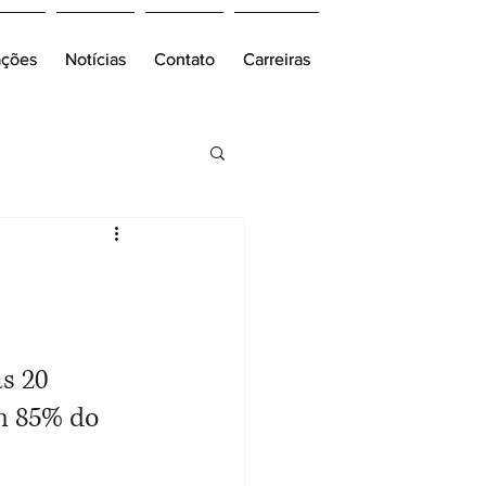
ações
ações
Notícias
Notícias
Contato
Contato
Carreiras
Carreiras
s 20 
m 85% do 