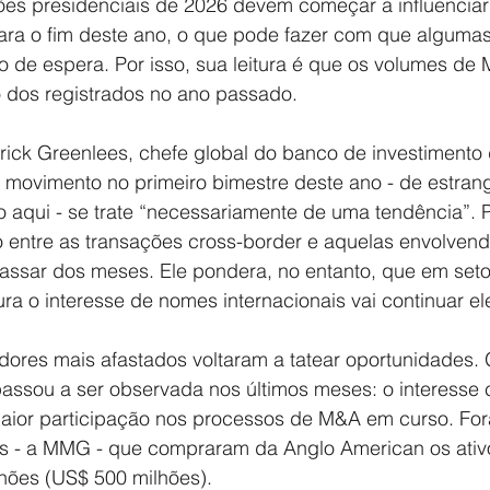
ções presidenciais de 2026 devem começar a influenciar
ra o fim deste ano, o que pode fazer com que algumas
de espera. Por isso, sua leitura é que os volumes de
o dos registrados no ano passado.
rick Greenlees, chefe global do banco de investimento 
 movimento no primeiro bimestre deste ano - de estrang
o aqui - se trate “necessariamente de uma tendência”. P
 entre as transações cross-border e aquelas envolvendo
passar dos meses. Ele pondera, no entanto, que em set
tura o interesse de nomes internacionais vai continuar e
dores mais afastados voltaram a tatear oportunidades. 
sou a ser observada nos últimos meses: o interesse c
maior participação nos processos de M&A em curso. Fo
es - a MMG - que compraram da Anglo American os ativo
ilhões (US$ 500 milhões).