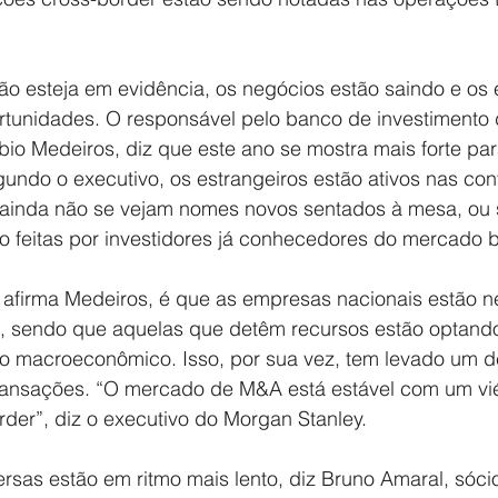
o esteja em evidência, os negócios estão saindo e os 
ortunidades. O responsável pelo banco de investimento
abio Medeiros, diz que este ano se mostra mais forte pa
egundo o executivo, os estrangeiros estão ativos nas co
inda não se vejam nomes novos sentados à mesa, ou s
 feitas por investidores já conhecedores do mercado br
r, afirma Medeiros, é que as empresas nacionais estão 
, sendo que aquelas que detêm recursos estão optando
io macroeconômico. Isso, por sua vez, tem levado um de
ransações. “O mercado de M&A está estável com um vié
der”, diz o executivo do Morgan Stanley.
ersas estão em ritmo mais lento, diz Bruno Amaral, sóc