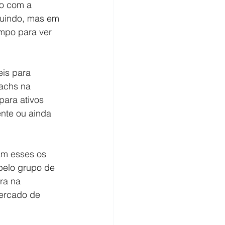
ão com a 
luindo, mas em 
mpo para ver 
eis para 
achs na 
ara ativos 
ente ou ainda 
am esses os 
pelo grupo de 
ra na 
mercado de 