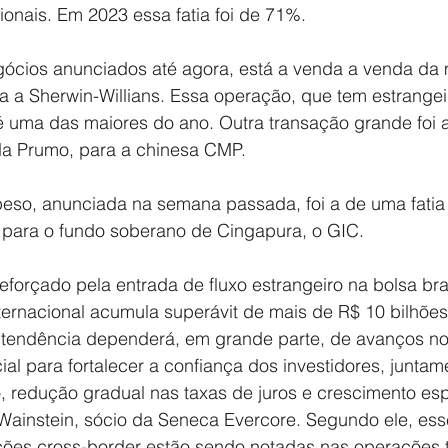
onais. Em 2023 essa fatia foi de 71%.
gócios anunciados até agora, está a venda a venda da m
ara a Sherwin-Willians. Essa operação, que tem estrang
 uma das maiores do ano. Outra transação grande foi 
 da Prumo, para a chinesa CMP.
eso, anunciada na semana passada, foi a de uma fatia m
para o fundo soberano de Cingapura, o GIC.
forçado pela entrada de fluxo estrangeiro na bolsa bras
nternacional acumula superávit de mais de R$ 10 bilhões
tendência dependerá, em grande parte, de avanços no c
cial para fortalecer a confiança dos investidores, junta
io, redução gradual nas taxas de juros e crescimento es
 Wainstein, sócio da Seneca Evercore. Segundo ele, ess
ções cross-border estão sendo notadas nas operações 