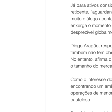
Já para ativos cons
reticente, “aguarda
muito diálogo aconte
enxerga o momento 
desprezível globalme
Diogo Aragão, respo
também não tem obse
No entanto, afirma 
o tamanho do mercado
Como o interesse do 
encontrando um ambi
operações de menor
cauteloso.