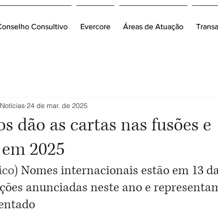
Conselho Consultivo
Conselho Consultivo
Evercore
Evercore
Áreas de Atuação
Áreas de Atuação
Trans
Trans
Notícias
24 de mar. de 2025
os dão as cartas nas fusões e
s em 2025
co) 
Nomes internacionais estão em 13 da
ções anunciadas neste ano e representa
entado