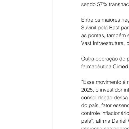
sendo 57% transnaci
Entre os maiores ne
Suvinil pela Basf p
as pontas, também é
Vast Infraestrutura,
Outra operação de p
farmacêutica Cimed 
“Esse movimento é re
2025, o investidor i
consolidação dessa 
do país, fator essen
controle inflacionár
país”, afirma Daniel
interesse nas opera