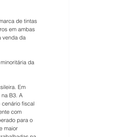
arca de tintas 
eiros em ambas 
a venda da 
inoritária da 
ileira. Em 
 na B3. A 
enário fiscal 
mente com 
perado para o 
e maior 
trabalhadas na 