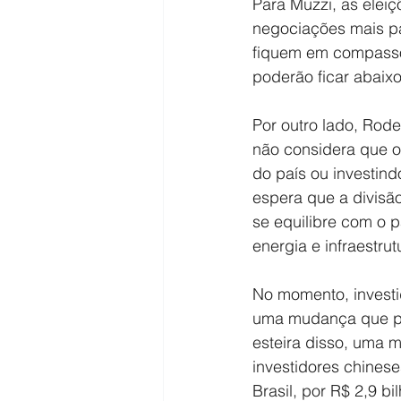
Para Muzzi, as elei
negociações mais pa
fiquem em compasso 
poderão ficar abaix
Por outro lado, Rode
não considera que o
do país ou investind
espera que a divisão
se equilibre com o 
energia e infraestru
No momento, investi
uma mudança que pas
esteira disso, uma 
investidores chines
Brasil, por R$ 2,9 b