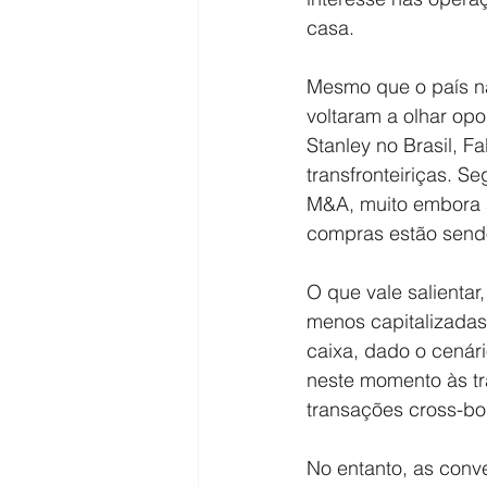
casa.
Mesmo que o país nã
voltaram a olhar op
Stanley no Brasil, F
transfronteiriças. S
M&A, muito embora a
compras estão sendo
O que vale salienta
menos capitalizadas
caixa, dado o cenár
neste momento às t
transações cross-bor
No entanto, as conv