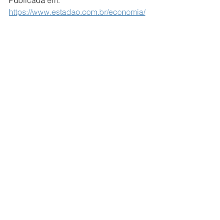
Publicada em: 
https://www.estadao.com.br/economia/
coluna-do-broad/empresas-tomaram-r-
30-bi-com-fundos-voltados-a-negocios-
em-dificuldades/
Ver tudo
Posts recentes