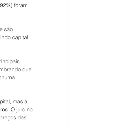
(92%) foram 
e são 
ndo capital; 
incipais 
Lembrando que 
enhuma 
ital, mas a 
ros. O juro no 
 preços das 