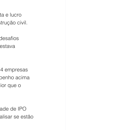
a e lucro 
rução civil.
desafios 
estava 
74 empresas 
mpenho acima 
ior que o 
dade de IPO 
lisar se estão 