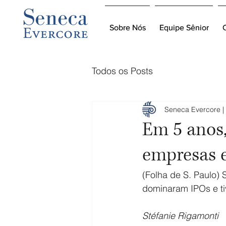
Sobre Nós
Sobre Nós
Equipe Sênior
Equipe Sênior
Todos os Posts
Seneca Evercore | 
Em 5 anos,
empresas e
(Folha de S. Paulo) 
dominaram IPOs e t
Stéfanie Rigamonti