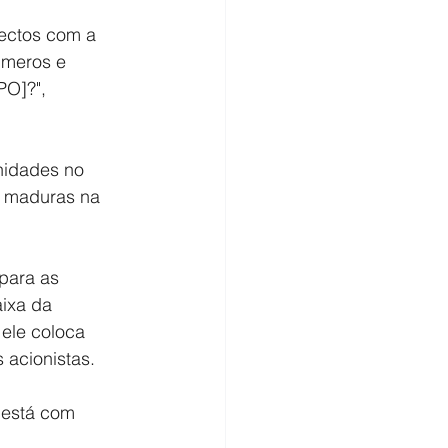
ectos com a 
úmeros e 
O]?", 
nidades no 
o maduras na 
 para as 
ixa da 
ele coloca 
 acionistas.
 está com 