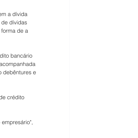
em a dívida 
 de dívidas 
 forma de a 
ito bancário 
i acompanhada 
o debêntures e 
e crédito 
 empresário", 