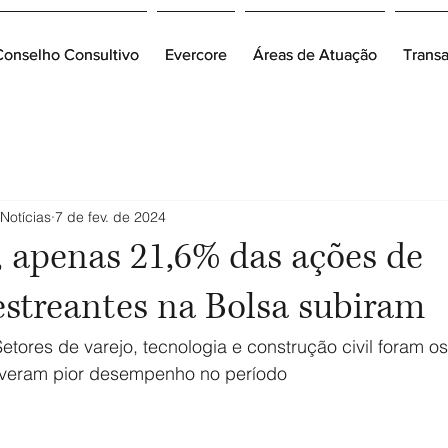
Conselho Consultivo
Conselho Consultivo
Evercore
Evercore
Áreas de Atuação
Áreas de Atuação
Trans
Trans
Notícias
7 de fev. de 2024
 apenas 21,6% das ações de
streantes na Bolsa subiram
Setores de varejo, tecnologia e construção civil foram o
iveram pior desempenho no período