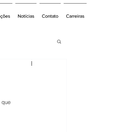
ações
ações
Notícias
Notícias
Contato
Contato
Carreiras
Carreiras
s que 