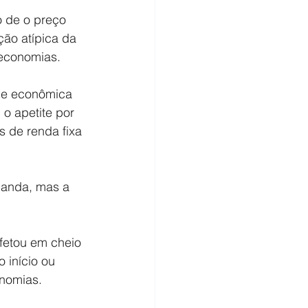
o de o preço 
ão atípica da 
 economias.
ade econômica 
 o apetite por 
s de renda fixa 
anda, mas a 
fetou em cheio 
 início ou 
onomias.