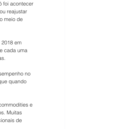
 foi acontecer 
u reajustar 
do meio de 
 2018 em 
de cada uma 
as.
esempenho no 
 que quando 
commodities e 
s. Muitas 
ionais de 