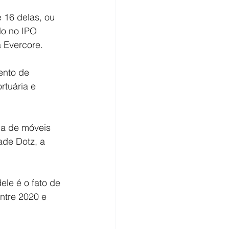
 16 delas, ou 
do no IPO 
a Evercore.
ento de 
rtuária e 
a de móveis 
ade Dotz, a 
ele é o fato de 
ntre 2020 e 
.