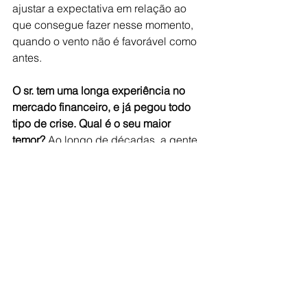
ajustar a expectativa em relação ao 
que consegue fazer nesse momento, 
quando o vento não é favorável como 
antes.
O sr. tem uma longa experiência no 
mercado financeiro, e já pegou todo 
tipo de crise. Qual é o seu maior 
temor? 
Ao longo de décadas, a gente 
viu de tudo, e o Brasil é uma Fênix que 
sempre ressurge das cinzas. Mas o 
meu maior temor já está acontecendo –
a manutenção da política 
expansionista de gastos do governo. 
Sem a devida responsabilidade fiscal, 
permanece a pressão sobre a inflação, 
e o Banco Central vai continuar 
aumentando a taxa de juros. É um 
cenário muito ruim para empresas já 