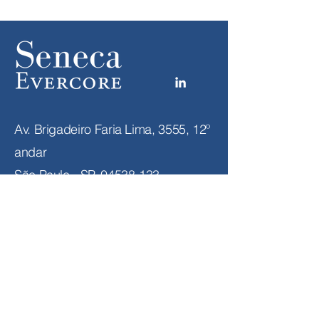
Av. Brigadeiro Faria Lima, 3555, 12º
andar
São Paulo - SP,
04538-133
Brasil
Email:
info@senecaevercore.com
Tel:
+55 (11) 2039-0600
© 2022 Seneca Advisors
As informações contidas nesse website são de
caráter exclusivamente informativo e não deve ser